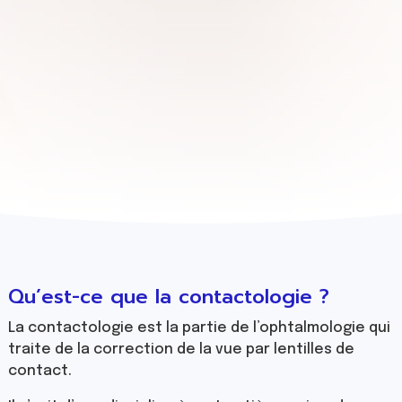
aux lentilles. La contactologie est justement la
discipline qui, au sein de l’ophtalmologie, traite des
lentilles de contact.
Comment la discipline a-t-elle évolué au cours des
dernières années ? Quelles sont les possibilités qui
s’offrent aux patients qui veulent porter des
lentilles ?
Qu’est-ce que la contactologie ?
La contactologie est la partie de l’ophtalmologie qui
traite de la correction de la vue par lentilles de
contact.