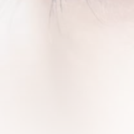
Lentilles de contact
PRENDRE RDV
Moins de 9% de la population mondiale porte des
lentilles pour corriger ses troubles de la vue. Mais
ce chiffre est en constante progression. En effet,
les évolutions technologiques récentes ont
multiplié les options thérapeutiques faisant appel