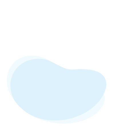
pathologies complexes : irrégularité de surface
de la cornée, complications post-chirurgicales,
sécheresse sévère, etc.
Elles sont également indiquées en première
intention pour les fortes amétropies ou
amblyopies fonctionnelles
chez l’enfant.
Les lentilles rigides nécessitent un
temps
d’acclimatation
qui peut aller de quelques jours à
plusieurs semaines. À cause de cette contrainte, il
arrive souvent que les patient(e)s leur préfèrent
les lentilles souples ou hybrides, plus faciles à
adopter.