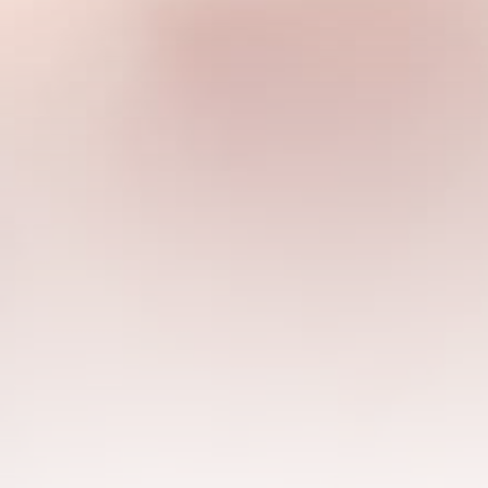
Traitement
La Lumière 
oculaire et 
glandes obstru
des paup