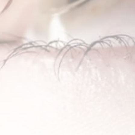
ense Pulsée
a sécheresse
stimulant les
 l’inflammation
 durable.