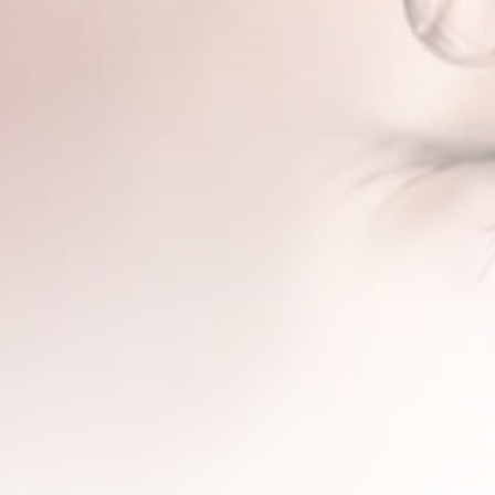
 par Lumière Int
(IPL)
PRENDRE RDV
Intense Pulsée (IPL) est utilisée dans le traitement de l
de la dysfonction des glandes de Meibomius. Elle agit en 
ées, améliorant ainsi la qualité des larmes et réduisant
ières. Ce traitement non invasif apporte un soulagement